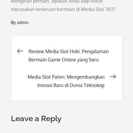
keinginan pemain. Apakah Anda siap untuk
merasakan keseruan bermain di Media Slot 303?
By
admin
Post
Review Media Slot Hoki: Pengalaman
Bermain Game Online yang Seru
navigation
Media Slot Paten: Mengembangkan
Inovasi Baru di Dunia Teknologi
Leave a Reply