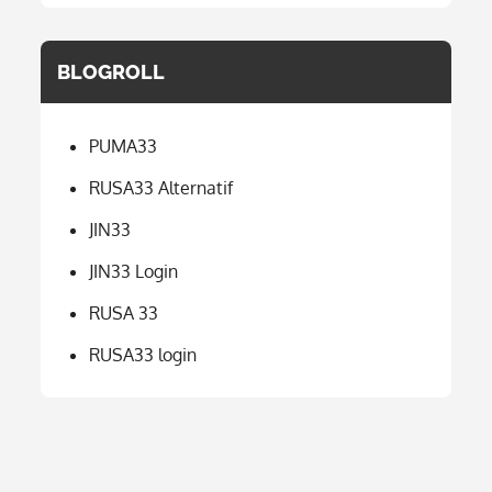
BLOGROLL
PUMA33
RUSA33 Alternatif
JIN33
JIN33 Login
RUSA 33
RUSA33 login