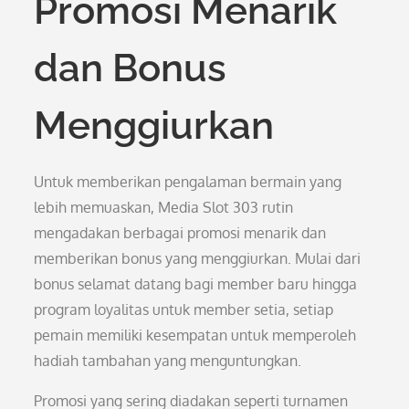
Promosi Menarik
dan Bonus
Menggiurkan
Untuk memberikan pengalaman bermain yang
lebih memuaskan, Media Slot 303 rutin
mengadakan berbagai promosi menarik dan
memberikan bonus yang menggiurkan. Mulai dari
bonus selamat datang bagi member baru hingga
program loyalitas untuk member setia, setiap
pemain memiliki kesempatan untuk memperoleh
hadiah tambahan yang menguntungkan.
Promosi yang sering diadakan seperti turnamen