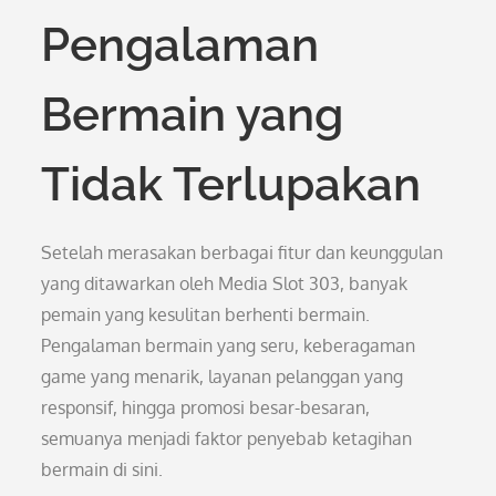
Pengalaman
Bermain yang
Tidak Terlupakan
Setelah merasakan berbagai fitur dan keunggulan
yang ditawarkan oleh Media Slot 303, banyak
pemain yang kesulitan berhenti bermain.
Pengalaman bermain yang seru, keberagaman
game yang menarik, layanan pelanggan yang
responsif, hingga promosi besar-besaran,
semuanya menjadi faktor penyebab ketagihan
bermain di sini.