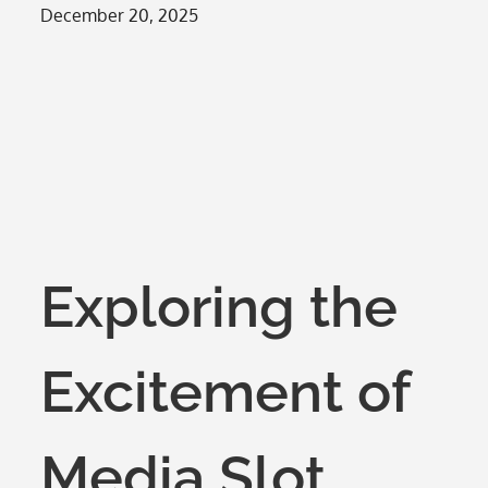
Posted
December 20, 2025
on
Exploring the
Excitement of
Media Slot