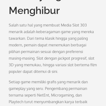
Menghibur
Salah satu hal yang membuat Media Slot 303
menarik adalah keberagaman game yang mereka
tawarkan. Dari tema klasik hingga yang paling
modern, pemain dapat menemukan berbagai
pilihan permainan sesuai dengan preferensi
masing-masing. Slot dengan jackpot progresif, slot
3D yang memukau, hingga variasi slot bertema film
populer dapat ditemui di sini.
Setiap game memiliki grafis yang menarik dan
gameplay yang seru. Pengembang permainan
ternama seperti NetEnt, Microgaming, dan
Playtech turut menyumbangkan karya terbaik