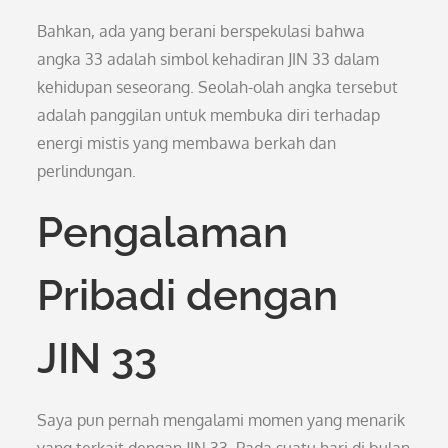
Bahkan, ada yang berani berspekulasi bahwa
angka 33 adalah simbol kehadiran JIN 33 dalam
kehidupan seseorang. Seolah-olah angka tersebut
adalah panggilan untuk membuka diri terhadap
energi mistis yang membawa berkah dan
perlindungan.
Pengalaman
Pribadi dengan
JIN 33
Saya pun pernah mengalami momen yang menarik