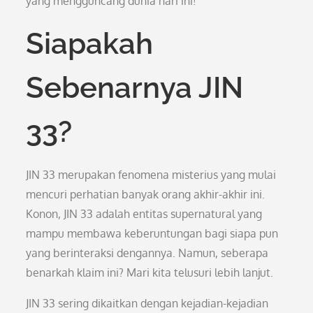
yang mengguncang dunia hari ini!
Siapakah
Sebenarnya JIN
33?
JIN 33 merupakan fenomena misterius yang mulai
mencuri perhatian banyak orang akhir-akhir ini.
Konon, JIN 33 adalah entitas supernatural yang
mampu membawa keberuntungan bagi siapa pun
yang berinteraksi dengannya. Namun, seberapa
benarkah klaim ini? Mari kita telusuri lebih lanjut.
JIN 33 sering dikaitkan dengan kejadian-kejadian