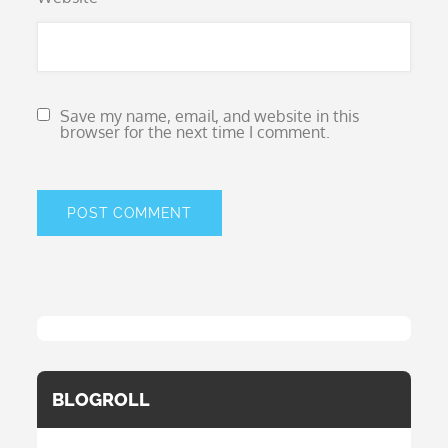
Save my name, email, and website in this
browser for the next time I comment.
BLOGROLL