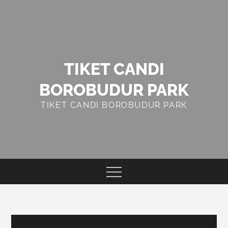
Skip
to
content
TIKET CANDI
BOROBUDUR PARK
TIKET CANDI BOROBUDUR PARK