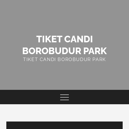
Skip
to
content
TIKET CANDI
BOROBUDUR PARK
TIKET CANDI BOROBUDUR PARK