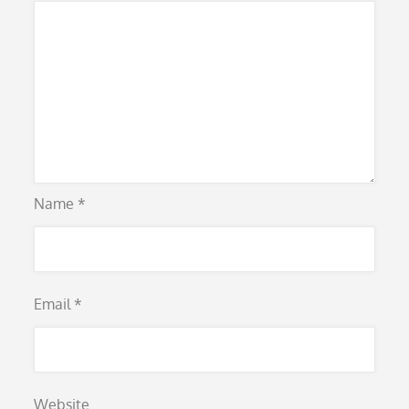
Name
*
Email
*
Website