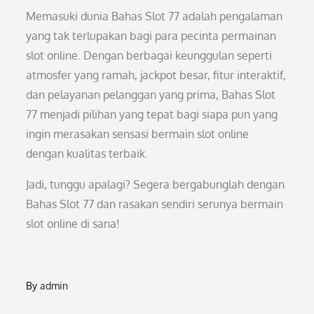
Memasuki dunia Bahas Slot 77 adalah pengalaman
yang tak terlupakan bagi para pecinta permainan
slot online. Dengan berbagai keunggulan seperti
atmosfer yang ramah, jackpot besar, fitur interaktif,
dan pelayanan pelanggan yang prima, Bahas Slot
77 menjadi pilihan yang tepat bagi siapa pun yang
ingin merasakan sensasi bermain slot online
dengan kualitas terbaik.
Jadi, tunggu apalagi? Segera bergabunglah dengan
Bahas Slot 77 dan rasakan sendiri serunya bermain
slot online di sana!
By
admin