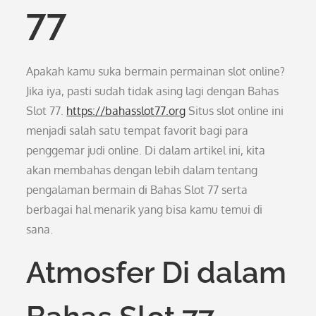
77
Apakah kamu suka bermain permainan slot online?
Jika iya, pasti sudah tidak asing lagi dengan Bahas
Slot 77.
https://bahasslot77.org
Situs slot online ini
menjadi salah satu tempat favorit bagi para
penggemar judi online. Di dalam artikel ini, kita
akan membahas dengan lebih dalam tentang
pengalaman bermain di Bahas Slot 77 serta
berbagai hal menarik yang bisa kamu temui di
sana.
Atmosfer Di dalam