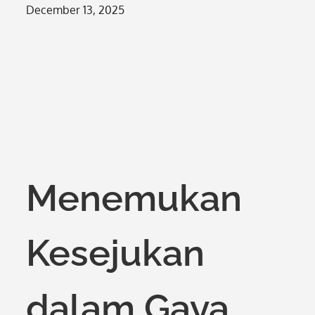
Posted
December 13, 2025
on
Menemukan
Kesejukan
dalam Gaya