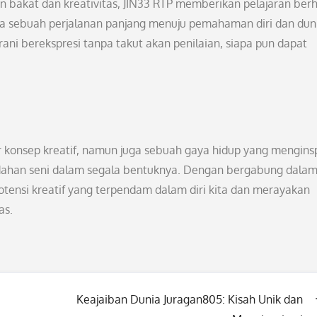
 bakat dan kreativitas, JIN33 RTP memberikan pelajaran ber
a sebuah perjalanan panjang menuju pemahaman diri dan dun
ani berekspresi tanpa takut akan penilaian, siapa pun dapat
konsep kreatif, namun juga sebuah gaya hidup yang menginsp
ahan seni dalam segala bentuknya. Dengan bergabung dala
otensi kreatif yang terpendam dalam diri kita dan merayakan
as.
Keajaiban Dunia Juragan805: Kisah Unik dan