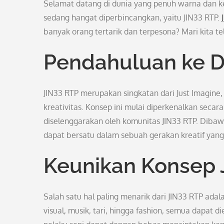
Selamat datang di dunia yang penuh warna dan k
sedang hangat diperbincangkan, yaitu JIN33 RTP.
banyak orang tertarik dan terpesona? Mari kita te
Pendahuluan ke D
JIN33 RTP merupakan singkatan dari Just Imagine
kreativitas. Konsep ini mulai diperkenalkan secar
diselenggarakan oleh komunitas JIN33 RTP. Dibawa
dapat bersatu dalam sebuah gerakan kreatif yan
Keunikan Konsep 
Salah satu hal paling menarik dari JIN33 RTP ada
visual, musik, tari, hingga fashion, semua dapat d