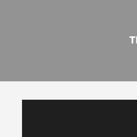
Skip
to
content
T