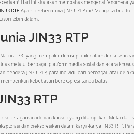
eceriaan! Hari ini kita akan membahas mengenai fenomena y
JIN33 RTP
Apa sih sebenarnya JIN33 RTP ini? Mengapa begitu
lusuri lebih dalam.
unia JIN33 RTP
, Natural 33, yang merupakan konsep unik dalam dunia seni da
a luas melalui berbagai platform media sosial dan acara khusu
h bendera JIN33 RTP, para individu dari berbagai latar belak
g memberikan kebebasan berekspresi tanpa batas.
JIN33 RTP
lah keberagaman ide dan konsep yang ditampilkan. Mulai dari s
ieksplorasi dan diekspresikan dalam karya-karya JIN33 RTP. Par