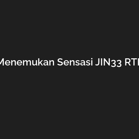
Menemukan Sensasi JIN33 RT