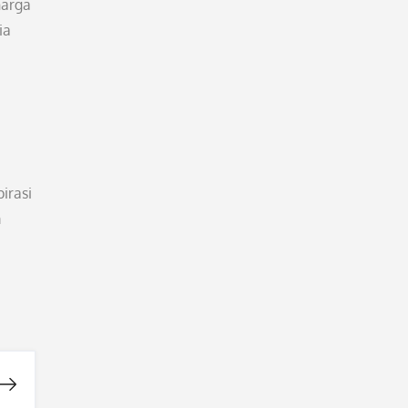
harga
ia
irasi
m