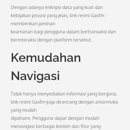
Dengan adanya enkripsi data yang kuat dan
kebijakan privasi yang jelas, link resmi Gas1m
memberikan jaminan
keamanan bagi pengguna dalam bertransaksi dan
berinteraksi dengan platform tersebut.
Kemudahan
Navigasi
Tidak hanya menyediakan informasi yang berguna,
link resmi Gas1m juga dirancang dengan antarmuka
yang mudah
dipahami. Pengguna dapat dengan mudah
menavigasi berbagai konten dan fitur yang