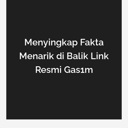
Menyingkap Fakta
Menarik di Balik Link
Resmi Gas1m