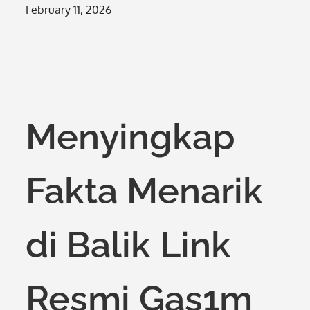
Posted
February 11, 2026
on
Menyingkap
Fakta Menarik
di Balik Link
Resmi Gas1m