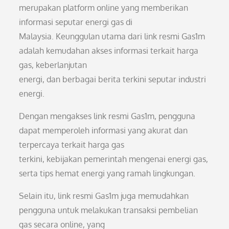
merupakan platform online yang memberikan
informasi seputar energi gas di
Malaysia. Keunggulan utama dari link resmi Gas1m
adalah kemudahan akses informasi terkait harga
gas, keberlanjutan
energi, dan berbagai berita terkini seputar industri
energi.
Dengan mengakses link resmi Gas1m, pengguna
dapat memperoleh informasi yang akurat dan
terpercaya terkait harga gas
terkini, kebijakan pemerintah mengenai energi gas,
serta tips hemat energi yang ramah lingkungan.
Selain itu, link resmi Gas1m juga memudahkan
pengguna untuk melakukan transaksi pembelian
gas secara online, yang