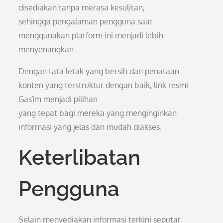
disediakan tanpa merasa kesulitan,
sehingga pengalaman pengguna saat
menggunakan platform ini menjadi lebih
menyenangkan.
Dengan tata letak yang bersih dan penataan
konten yang terstruktur dengan baik, link resmi
Gas1m menjadi pilihan
yang tepat bagi mereka yang menginginkan
informasi yang jelas dan mudah diakses.
Keterlibatan
Pengguna
Selain menyediakan informasi terkini seputar