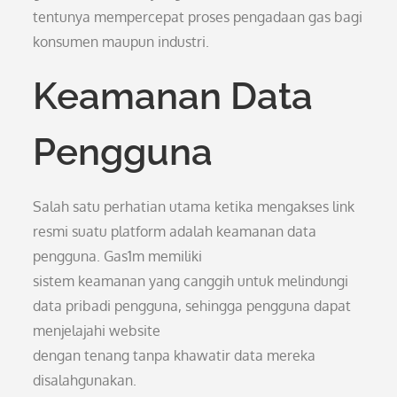
tentunya mempercepat proses pengadaan gas bagi
konsumen maupun industri.
Keamanan Data
Pengguna
Salah satu perhatian utama ketika mengakses link
resmi suatu platform adalah keamanan data
pengguna. Gas1m memiliki
sistem keamanan yang canggih untuk melindungi
data pribadi pengguna, sehingga pengguna dapat
menjelajahi website
dengan tenang tanpa khawatir data mereka
disalahgunakan.