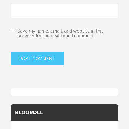
Save my name, email, and website in this
browser for the next time I comment.
BLOGROLL