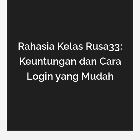
Rahasia Kelas Rusa33:
Keuntungan dan Cara
Login yang Mudah