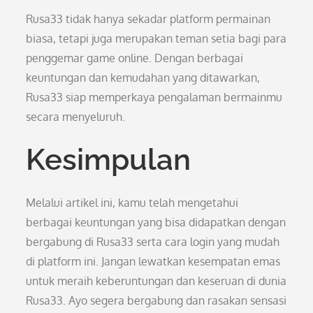
Rusa33 tidak hanya sekadar platform permainan
biasa, tetapi juga merupakan teman setia bagi para
penggemar game online. Dengan berbagai
keuntungan dan kemudahan yang ditawarkan,
Rusa33 siap memperkaya pengalaman bermainmu
secara menyeluruh.
Kesimpulan
Melalui artikel ini, kamu telah mengetahui
berbagai keuntungan yang bisa didapatkan dengan
bergabung di Rusa33 serta cara login yang mudah
di platform ini. Jangan lewatkan kesempatan emas
untuk meraih keberuntungan dan keseruan di dunia
Rusa33. Ayo segera bergabung dan rasakan sensasi