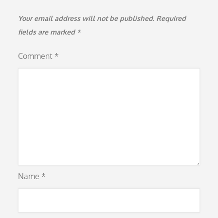
Your email address will not be published.
Required
fields are marked
*
Comment
*
Name
*