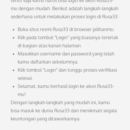
tentu saja kamu harus bisa login ke akun Rusa33-
mu dengan mudah. Berikut adalah langkah-langkah
sederhana untuk melakukan proses login di Rusa33:
Buka situs resmi Rusa33 di browser pilihanmu.
Klik pada tombol “Login” yang biasanya terletak
di bagian atas kanan halaman.
Masukkan username dan password yang telah
kamu daftarkan sebelumnya.
Klik tombol “Login” dan tunggu proses verifikasi
selesai.
Selamat, kamu berhasil login ke akun Rusa33-
mu!
Dengan langkah-langkah yang mudah ini, kamu
bisa masuk ke dunia Rusa33 dan menikmati segala
keuntungan yang ditawarkannya.