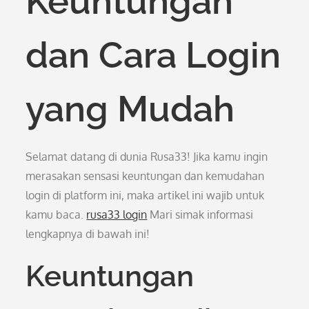
Keuntungan
dan Cara Login
yang Mudah
Selamat datang di dunia Rusa33! Jika kamu ingin
merasakan sensasi keuntungan dan kemudahan
login di platform ini, maka artikel ini wajib untuk
kamu baca.
rusa33 login
Mari simak informasi
lengkapnya di bawah ini!
Keuntungan