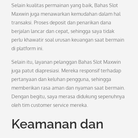
Selain kualitas permainan yang baik, Bahas Slot
Maxwin juga menawarkan kemudahan dalam hal
transaksi. Proses deposit dan penarikan dana
berjalan lancar dan cepat, sehingga saya tidak
perlu khawatir soal urusan keuangan saat bermain
di platform ini.
Selain itu, layanan pelanggan Bahas Slot Maxwin
juga patut diapresiasi. Mereka responsif terhadap
pertanyaan dan keluhan pengguna, sehingga
memberikan rasa aman dan nyaman saat bermain.
Dengan begitu, saya merasa didukung sepenuhnya
oleh tim customer service mereka.
Keamanan dan