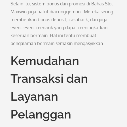
Selain itu, sistem bonus dan promosi di Bahas Slot
Maxwin juga patut diacungi jempol. Mereka sering
memberikan bonus deposit, cashback, dan juga
event-event menarik yang dapat meningkatkan
keseruan bermain. Hal ini tentu membuat
pengalaman bermain semakin mengasyikkan.
Kemudahan
Transaksi dan
Layanan
Pelanggan