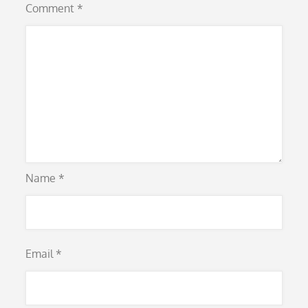
Comment
*
Name
*
Email
*