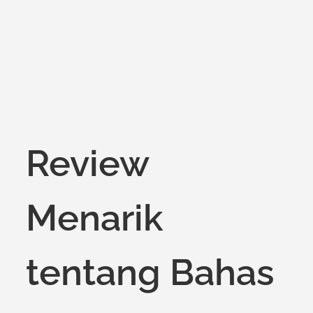
Review
Menarik
tentang Bahas