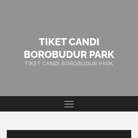
Skip
to
content
TIKET CANDI
BOROBUDUR PARK
TIKET CANDI BOROBUDUR PARK