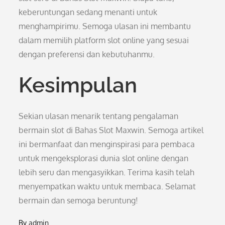
keberuntungan sedang menanti untuk
menghampirimu. Semoga ulasan ini membantu
dalam memilih platform slot online yang sesuai
dengan preferensi dan kebutuhanmu.
Kesimpulan
Sekian ulasan menarik tentang pengalaman
bermain slot di Bahas Slot Maxwin. Semoga artikel
ini bermanfaat dan menginspirasi para pembaca
untuk mengeksplorasi dunia slot online dengan
lebih seru dan mengasyikkan. Terima kasih telah
menyempatkan waktu untuk membaca. Selamat
bermain dan semoga beruntung!
By
admin