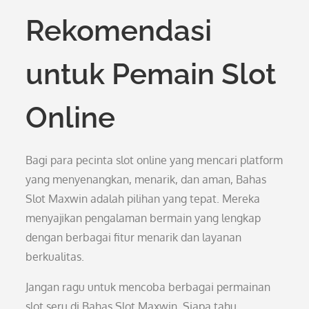
Rekomendasi
untuk Pemain Slot
Online
Bagi para pecinta slot online yang mencari platform
yang menyenangkan, menarik, dan aman, Bahas
Slot Maxwin adalah pilihan yang tepat. Mereka
menyajikan pengalaman bermain yang lengkap
dengan berbagai fitur menarik dan layanan
berkualitas.
Jangan ragu untuk mencoba berbagai permainan
slot seru di Bahas Slot Maxwin. Siapa tahu,