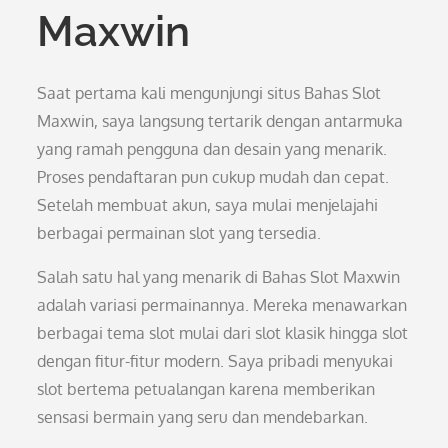
Maxwin
Saat pertama kali mengunjungi situs Bahas Slot
Maxwin, saya langsung tertarik dengan antarmuka
yang ramah pengguna dan desain yang menarik.
Proses pendaftaran pun cukup mudah dan cepat.
Setelah membuat akun, saya mulai menjelajahi
berbagai permainan slot yang tersedia.
Salah satu hal yang menarik di Bahas Slot Maxwin
adalah variasi permainannya. Mereka menawarkan
berbagai tema slot mulai dari slot klasik hingga slot
dengan fitur-fitur modern. Saya pribadi menyukai
slot bertema petualangan karena memberikan
sensasi bermain yang seru dan mendebarkan.