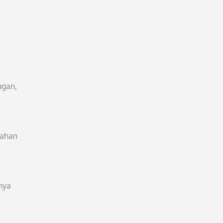
ngan,
bahan
nya