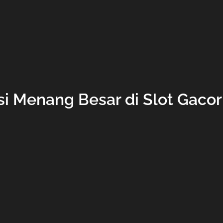
i Menang Besar di Slot Gaco