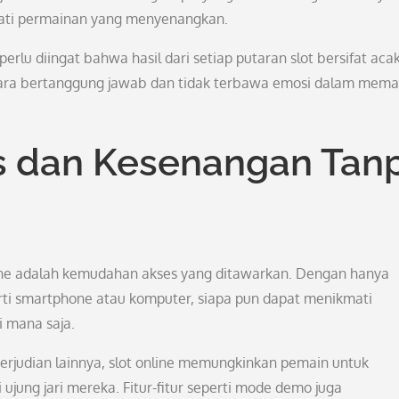
mati permainan yang menyenangkan.
rlu diingat bahwa hasil dari setiap putaran slot bersifat acak
ecara bertanggung jawab dan tidak terbawa emosi dalam mem
 dan Kesenangan Tan
line adalah kemudahan akses yang ditawarkan. Dengan hanya
rti smartphone atau komputer, siapa pun dapat menikmati
 mana saja.
t perjudian lainnya, slot online memungkinkan pemain untuk
jung jari mereka. Fitur-fitur seperti mode demo juga