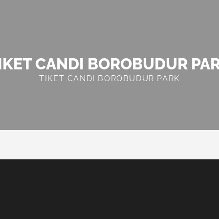
IKET CANDI BOROBUDUR PA
TIKET CANDI BOROBUDUR PARK