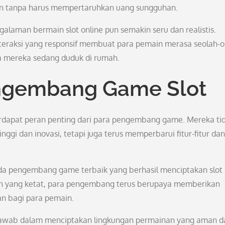
 tanpa harus mempertaruhkan uang sungguhan.
laman bermain slot online pun semakin seru dan realistis.
 interaksi yang responsif membuat para pemain merasa seolah-o
a mereka sedang duduk di rumah.
engembang Game Slot
 terdapat peran penting dari para pengembang game. Mereka ti
gi dan inovasi, tetapi juga terus memperbarui fitur-fitur dan
da pengembang game terbaik yang berhasil menciptakan slot
gan yang ketat, para pengembang terus berupaya memberikan
n bagi para pemain.
jawab dalam menciptakan lingkungan permainan yang aman d