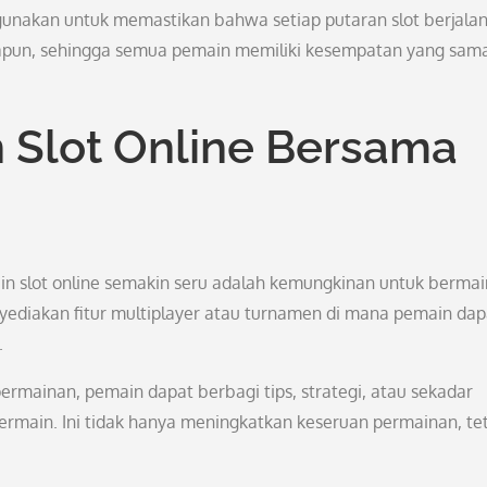
unakan untuk memastikan bahwa setiap putaran slot berjala
apapun, sehingga semua pemain memiliki kesempatan yang sam
 Slot Online Bersama
 slot online semakin seru adalah kemungkinan untuk bermai
diakan fitur multiplayer atau turnamen di mana pemain dap
.
rmainan, pemain dapat berbagi tips, strategi, atau sekadar
main. Ini tidak hanya meningkatkan keseruan permainan, te