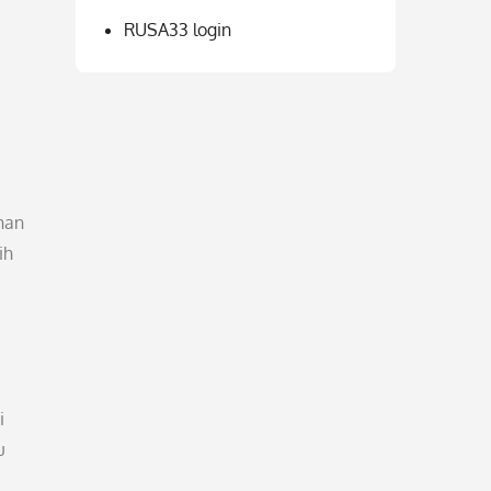
RUSA33 login
han
ih
i
u