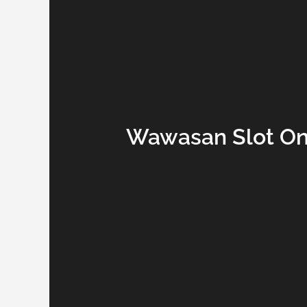
Wawasan Slot Onl