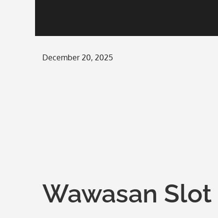
Posted
December 20, 2025
on
Wawasan Slot 