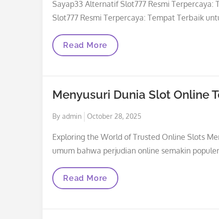
Sayap33 Alternatif Slot777 Resmi Terpercaya: 
Slot777 Resmi Terpercaya: Tempat Terbaik untuk
Sayap33
Read More
Alternatif
Slot777
Resmi
Terpercaya:
Tempat
Menyusuri Dunia Slot Online 
Terbaik
Untuk
Bermain
Posted
By
admin
October 28, 2025
Slot
Online
on
Exploring the World of Trusted Online Slots M
umum bahwa perjudian online semakin populer 
Menyusuri
Read More
Dunia
Slot
Online
Terpercaya