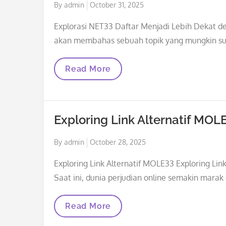
Posted
By
admin
October 31, 2025
on
Explorasi NET33 Daftar Menjadi Lebih Dekat de
akan membahas sebuah topik yang mungkin sud
Menjadi
Read More
Lebih
Dekat
Dengan
NET33
Daftar
Exploring Link Alternatif MOL
Posted
By
admin
October 28, 2025
on
Exploring Link Alternatif MOLE33 Exploring Li
Saat ini, dunia perjudian online semakin mara
Exploring
Read More
Link
Alternatif