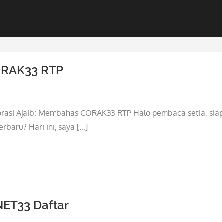
CORAK33 RTP
orasi Ajaib: Membahas CORAK33 RTP Halo pembaca setia, sia
rbaru? Hari ini, saya […]
NET33 Daftar