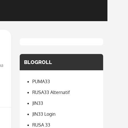
BLOGROLL
pa
PUMA33
RUSA33 Alternatif
JIN33
JIN33 Login
RUSA 33