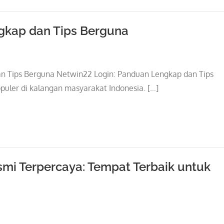
gkap dan Tips Berguna
an Tips Berguna Netwin22 Login: Panduan Lengkap dan Tips
puler di kalangan masyarakat Indonesia. […]
smi Terpercaya: Tempat Terbaik untuk