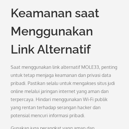
Keamanan saat
Menggunakan
Link Alternatif
Saat menggunakan link alternatif MOLE33, penting
untuk tetap menjaga keamanan dan privasi data
pribadi. Pastikan selalu untuk mengakses situs judi
online melalui jaringan internet yang aman dan
terpercaya. Hindari menggunakan Wi-Fi publik
yang rentan terhadap serangan hacker dan
potensial mencuri informasi pribadi.
Gunakan juga perangkat yang aman dan