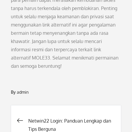
para pemain dapat merasakan kemudahan akses
tanpa harus terkendala oleh pemblokiran. Penting
untuk selalu menjaga keamanan dan privasi saat
menggunakan link alternatif ini agar pengalaman
bermain tetap menyenangkan tanpa ada rasa
khawatir. Jangan lupa untuk selalu mencari
informasi resmi dan terpercaya terkait link
alternatif MOLE33. Selamat menikmati permainan
dan semoga beruntung!
By
admin
Post
Netwin22 Login: Panduan Lengkap dan
Tips Berguna