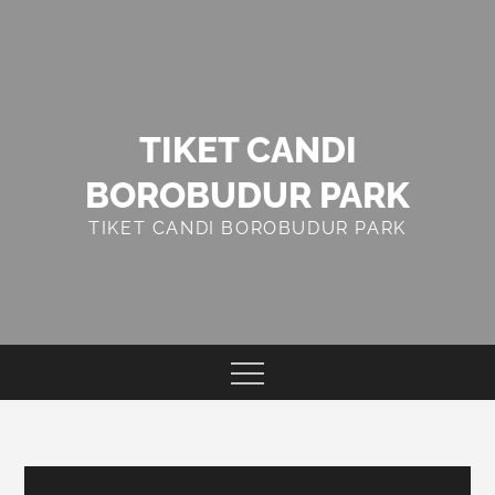
Skip
to
content
TIKET CANDI
BOROBUDUR PARK
TIKET CANDI BOROBUDUR PARK