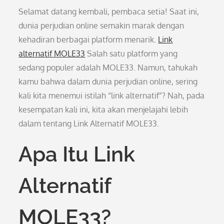
Selamat datang kembali, pembaca setia! Saat ini,
dunia perjudian online semakin marak dengan
kehadiran berbagai platform menarik.
Link
alternatif MOLE33
Salah satu platform yang
sedang populer adalah MOLE33. Namun, tahukah
kamu bahwa dalam dunia perjudian online, sering
kali kita menemui istilah “link alternatif”? Nah, pada
kesempatan kali ini, kita akan menjelajahi lebih
dalam tentang Link Alternatif MOLE33.
Apa Itu Link
Alternatif
MOLE33?