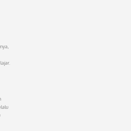
nya,
ajar.
h
lalu
u