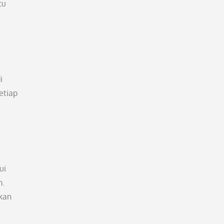
tu
i
etiap
ui
n.
kan