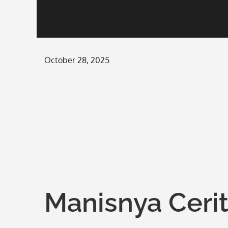
Posted
October 28, 2025
on
Manisnya Ceri