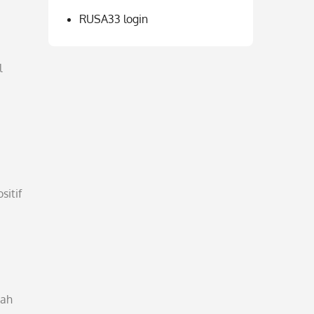
RUSA33 login
l
sitif
jah