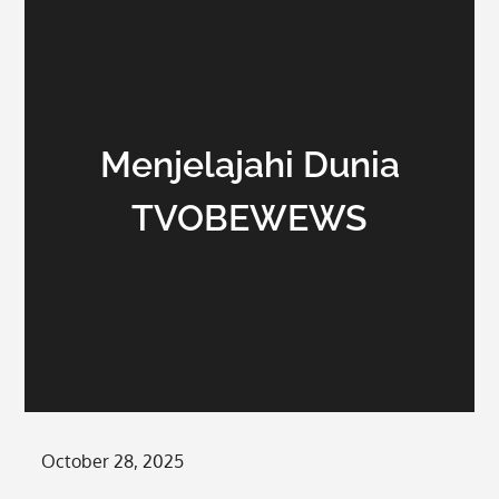
Menjelajahi Dunia
TVOBEWEWS
Posted
October 28, 2025
on