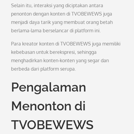
Selain itu, interaksi yang diciptakan antara
penonton dengan konten di TVOBEWEWS juga
menjadi daya tarik yang membuat orang betah
berlama-lama berselancar di platform ini.
Para kreator konten di TVOBEWEWS juga memiliki
kebebasan untuk berekspresi, sehingga
menghadirkan konten-konten yang segar dan
berbeda dari platform serupa.
Pengalaman
Menonton di
TVOBEWEWS