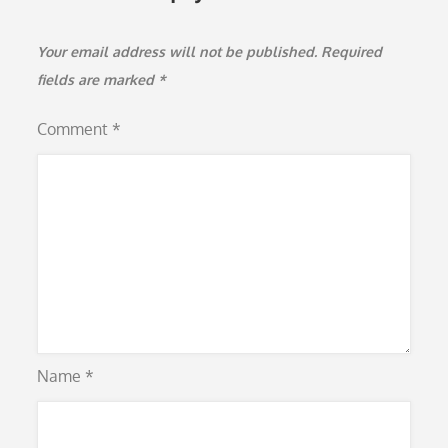
Your email address will not be published.
Required
fields are marked
*
Comment
*
Name
*