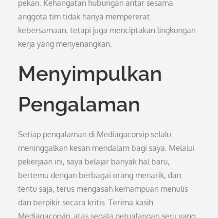
pekan. Kehangatan hubungan antar sesama
anggota tim tidak hanya mempererat
kebersamaan, tetapi juga menciptakan lingkungan
kerja yang menyenangkan.
Menyimpulkan
Pengalaman
Setiap pengalaman di Mediagacorvip selalu
meninggalkan kesan mendalam bagi saya. Melalui
pekerjaan ini, saya belajar banyak hal baru,
bertemu dengan berbagai orang menarik, dan
tentu saja, terus mengasah kemampuan menulis
dan berpikir secara kritis. Terima kasih
Mediagacorvip, atas segala petualangan seru yang