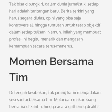
Tak bisa dipungkiri, dalam dunia jurnalistik, setiap
hari adalah tantangan baru. Berita terkini yang
harus segera diulas, opini yang bisa saja
kontroversial, hingga tuntutan untuk tetap objektif
dalam setiap tulisan. Namun, inilah yang membuat
profesi ini begitu menarik dan mengasah
kemampuan secara terus-menerus.
Momen Bersama
Tim
Di tengah kesibukan, tak jarang kami mengadakan
sesi santai bersama tim. Mulai dari makan siang
bersama di kantin, hingga acara gathering di akhir