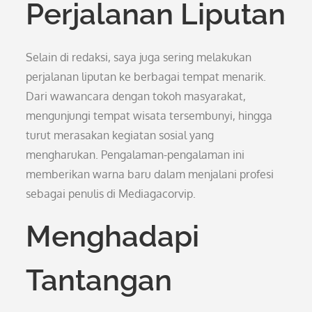
Perjalanan Liputan
Selain di redaksi, saya juga sering melakukan
perjalanan liputan ke berbagai tempat menarik.
Dari wawancara dengan tokoh masyarakat,
mengunjungi tempat wisata tersembunyi, hingga
turut merasakan kegiatan sosial yang
mengharukan. Pengalaman-pengalaman ini
memberikan warna baru dalam menjalani profesi
sebagai penulis di Mediagacorvip.
Menghadapi
Tantangan