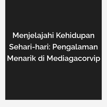
Menjelajahi Kehidupan
Sehari-hari: Pengalaman
Menarik di Mediagacorvip