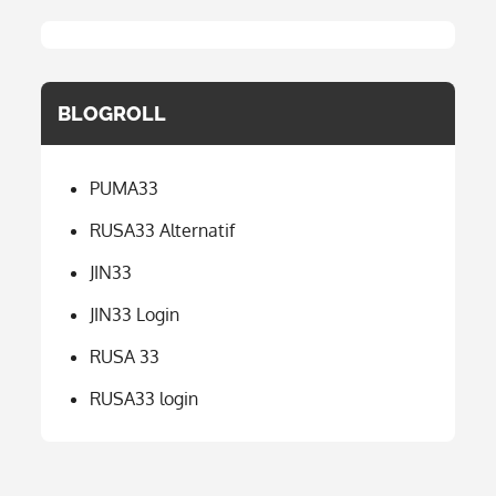
BLOGROLL
PUMA33
RUSA33 Alternatif
JIN33
JIN33 Login
RUSA 33
RUSA33 login