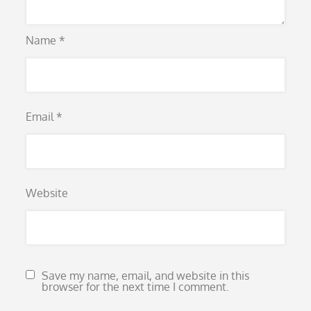
Name
*
Email
*
Website
Save my name, email, and website in this
browser for the next time I comment.