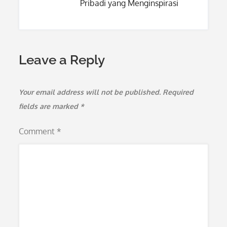
Pribadi yang Menginspirasi
Leave a Reply
Your email address will not be published.
Required
fields are marked
*
Comment
*