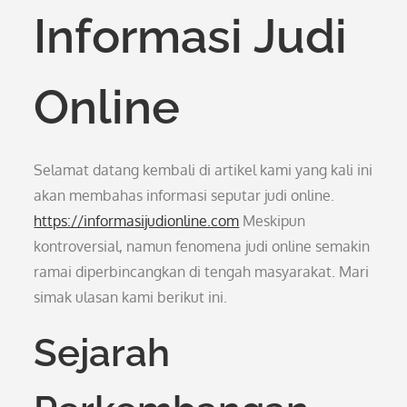
Informasi Judi
Online
Selamat datang kembali di artikel kami yang kali ini
akan membahas informasi seputar judi online.
https://informasijudionline.com
Meskipun
kontroversial, namun fenomena judi online semakin
ramai diperbincangkan di tengah masyarakat. Mari
simak ulasan kami berikut ini.
Sejarah