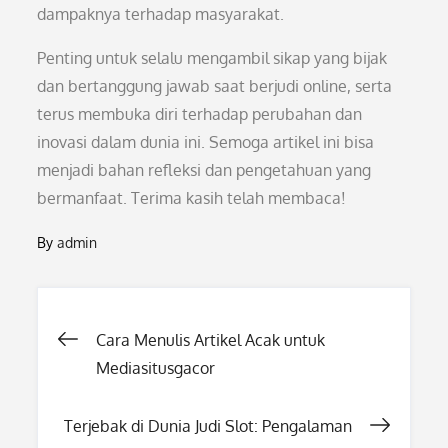
dampaknya terhadap masyarakat.
Penting untuk selalu mengambil sikap yang bijak
dan bertanggung jawab saat berjudi online, serta
terus membuka diri terhadap perubahan dan
inovasi dalam dunia ini. Semoga artikel ini bisa
menjadi bahan refleksi dan pengetahuan yang
bermanfaat. Terima kasih telah membaca!
By
admin
Post
Cara Menulis Artikel Acak untuk
Mediasitusgacor
navigation
Terjebak di Dunia Judi Slot: Pengalaman