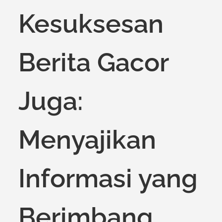
Kesuksesan
Berita Gacor
Juga:
Menyajikan
Informasi yang
Berimbang