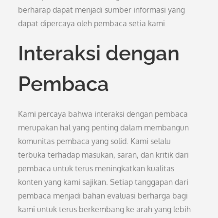
berharap dapat menjadi sumber informasi yang
dapat dipercaya oleh pembaca setia kami.
Interaksi dengan
Pembaca
Kami percaya bahwa interaksi dengan pembaca
merupakan hal yang penting dalam membangun
komunitas pembaca yang solid. Kami selalu
terbuka terhadap masukan, saran, dan kritik dari
pembaca untuk terus meningkatkan kualitas
konten yang kami sajikan. Setiap tanggapan dari
pembaca menjadi bahan evaluasi berharga bagi
kami untuk terus berkembang ke arah yang lebih