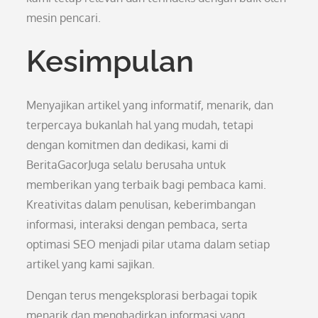
mesin pencari.
Kesimpulan
Menyajikan artikel yang informatif, menarik, dan
terpercaya bukanlah hal yang mudah, tetapi
dengan komitmen dan dedikasi, kami di
BeritaGacorJuga selalu berusaha untuk
memberikan yang terbaik bagi pembaca kami.
Kreativitas dalam penulisan, keberimbangan
informasi, interaksi dengan pembaca, serta
optimasi SEO menjadi pilar utama dalam setiap
artikel yang kami sajikan.
Dengan terus mengeksplorasi berbagai topik
menarik dan menghadirkan informasi yang