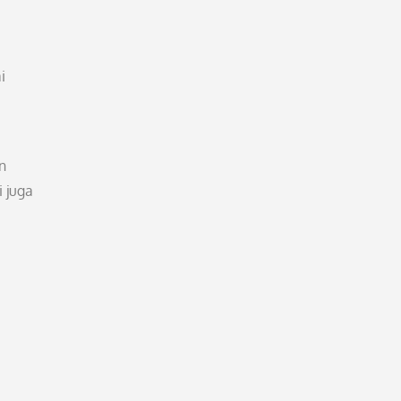
i
n
 juga
,