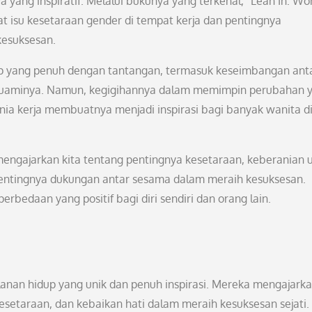
yang inspiratif. Melalui bukunya yang terkenal, “Lean In: W
t isu kesetaraan gender di tempat kerja dan pentingnya
kesuksesan.
up yang penuh dengan tantangan, termasuk keseimbangan ant
n suaminya. Namun, kegigihannya dalam memimpin perubahan 
a kerja membuatnya menjadi inspirasi bagi banyak wanita d
 mengajarkan kita tentang pentingnya kesetaraan, keberanian 
pentingnya dukungan antar sesama dalam meraih kesuksesan.
rbedaan yang positif bagi diri sendiri dan orang lain.
rjalanan hidup yang unik dan penuh inspirasi. Mereka mengajark
esetaraan, dan kebaikan hati dalam meraih kesuksesan sejati.