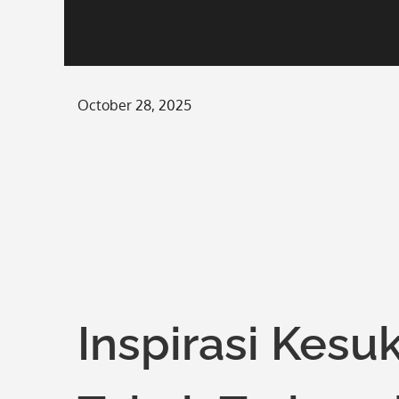
Posted
October 28, 2025
on
Inspirasi Kesu