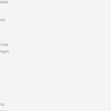
 pada
kan
 luar
ungan
nis