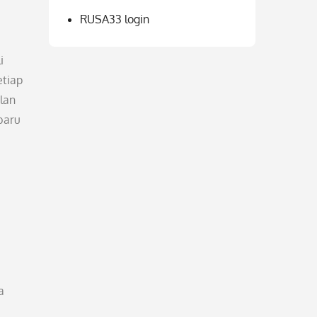
RUSA33 login
i
tiap
ilan
baru
a