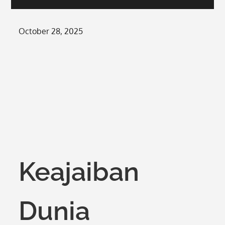
Posted
October 28, 2025
on
Keajaiban
Dunia