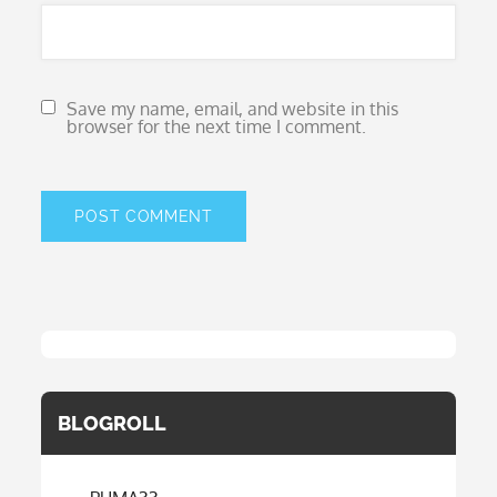
Save my name, email, and website in this
browser for the next time I comment.
BLOGROLL