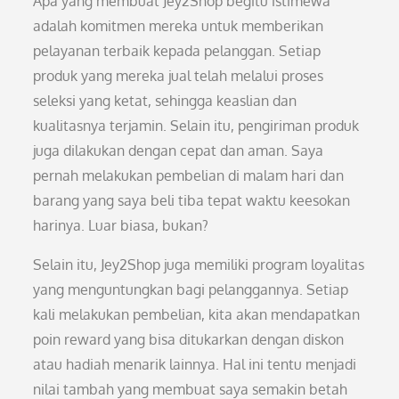
Apa yang membuat Jey2Shop begitu istimewa
adalah komitmen mereka untuk memberikan
pelayanan terbaik kepada pelanggan. Setiap
produk yang mereka jual telah melalui proses
seleksi yang ketat, sehingga keaslian dan
kualitasnya terjamin. Selain itu, pengiriman produk
juga dilakukan dengan cepat dan aman. Saya
pernah melakukan pembelian di malam hari dan
barang yang saya beli tiba tepat waktu keesokan
harinya. Luar biasa, bukan?
Selain itu, Jey2Shop juga memiliki program loyalitas
yang menguntungkan bagi pelanggannya. Setiap
kali melakukan pembelian, kita akan mendapatkan
poin reward yang bisa ditukarkan dengan diskon
atau hadiah menarik lainnya. Hal ini tentu menjadi
nilai tambah yang membuat saya semakin betah