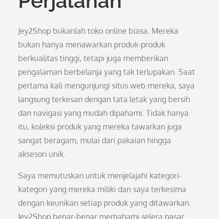
Perjalanan
Jey2Shop bukanlah toko online biasa. Mereka
bukan hanya menawarkan produk-produk
berkualitas tinggi, tetapi juga memberikan
pengalaman berbelanja yang tak terlupakan. Saat
pertama kali mengunjungi situs web mereka, saya
langsung terkesan dengan tata letak yang bersih
dan navigasi yang mudah dipahami. Tidak hanya
itu, koleksi produk yang mereka tawarkan juga
sangat beragam, mulai dari pakaian hingga
aksesori unik.
Saya memutuskan untuk menjelajahi kategori-
kategori yang mereka miliki dan saya terkesima
dengan keunikan setiap produk yang ditawarkan.
Jey2Shop benar-benar memahami selera pasar