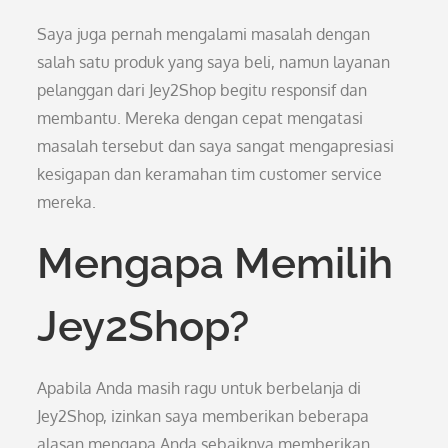
Saya juga pernah mengalami masalah dengan
salah satu produk yang saya beli, namun layanan
pelanggan dari Jey2Shop begitu responsif dan
membantu. Mereka dengan cepat mengatasi
masalah tersebut dan saya sangat mengapresiasi
kesigapan dan keramahan tim customer service
mereka.
Mengapa Memilih
Jey2Shop?
Apabila Anda masih ragu untuk berbelanja di
Jey2Shop, izinkan saya memberikan beberapa
alasan mengapa Anda sebaiknya memberikan