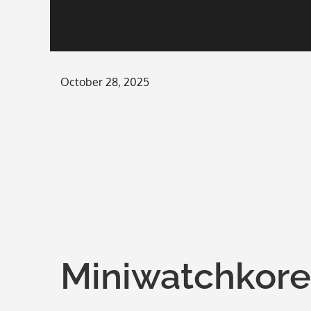
Posted
October 28, 2025
on
Miniwatchkore