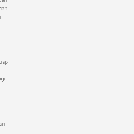
dari
 dan
i
tiap
agi
ari
n