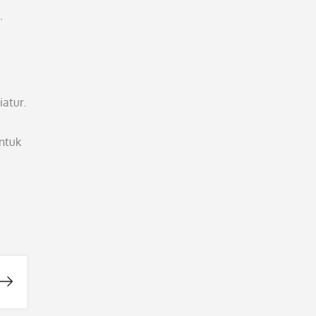
.
atur.
ntuk