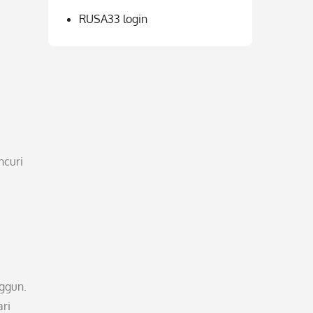
RUSA33 login
ncuri
ggun.
ari