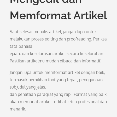
Memformat Artikel
Saat selesai menulis artikel, jangan lupa untuk
melakukan proses editing dan proofreading. Periksa
tata bahasa,
ejaan, dan keselarasan artikel secara keseluruhan.
Pastikan artikelmu mudah dibaca dan informatif.
Jangan lupa untuk memformat artikel dengan baik,
termasuk pemilihan font yang tepat, penggunaan
subjudul yang jelas,
dan penataan paragraf yang rapi. Format yang baik
akan membuat artikel terlihat lebih profesional dan
menarik.