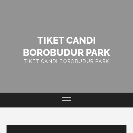
Skip
to
content
TIKET CANDI
BOROBUDUR PARK
TIKET CANDI BOROBUDUR PARK