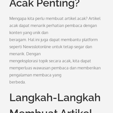
Acak Penting?
Mengapa kita perlu membuat artikel acak? Artikel
acak dapat menarik perhatian pembaca dengan
konten yang unik dan
beragam. Hal ini juga dapat membantu platform
seperti Newsslotonline untuk tetap segar dan
menarik. Dengan
mengeksplorasi topik secara acak, kita dapat
memperluas wawasan pembaca dan memberikan
pengalaman membaca yang
berbeda.
Langkah-Langkah