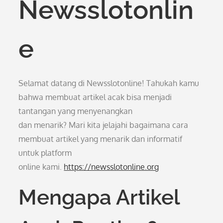
Newsslotonlin
e
Selamat datang di Newsslotonline! Tahukah kamu
bahwa membuat artikel acak bisa menjadi
tantangan yang menyenangkan
dan menarik? Mari kita jelajahi bagaimana cara
membuat artikel yang menarik dan informatif
untuk platform
online kami.
https://newsslotonline.org
Mengapa Artikel