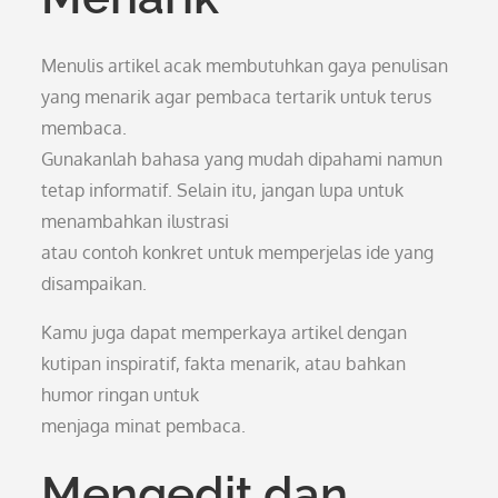
Menulis artikel acak membutuhkan gaya penulisan
yang menarik agar pembaca tertarik untuk terus
membaca.
Gunakanlah bahasa yang mudah dipahami namun
tetap informatif. Selain itu, jangan lupa untuk
menambahkan ilustrasi
atau contoh konkret untuk memperjelas ide yang
disampaikan.
Kamu juga dapat memperkaya artikel dengan
kutipan inspiratif, fakta menarik, atau bahkan
humor ringan untuk
menjaga minat pembaca.
Mengedit dan