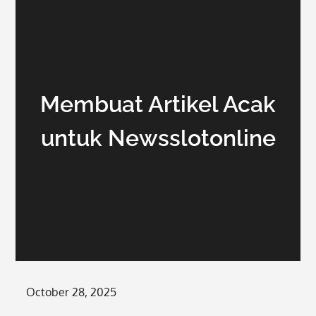
Membuat Artikel Acak
untuk Newsslotonline
Posted
October 28, 2025
on