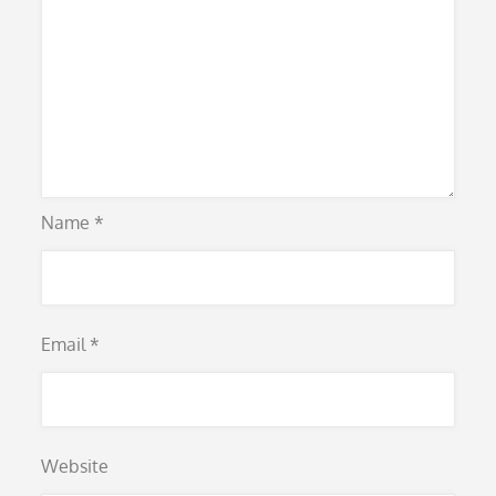
Name
*
Email
*
Website